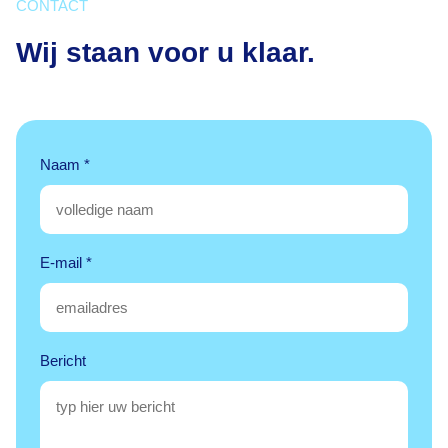
CONTACT
Wij staan voor u klaar.
*
Naam
*
B
e
r
i
E-mail
*
c
h
t
N
Bericht
a
a
m